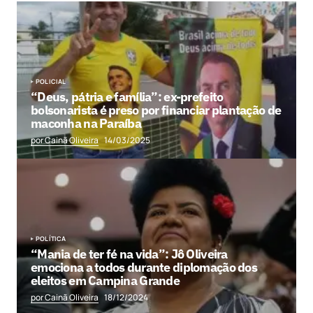
POLICIAL
“Deus, pátria e família”: ex-prefeito
bolsonarista é preso por financiar plantação de
maconha na Paraíba
por Cainã Oliveira
14/03/2025
POLÍTICA
“Mania de ter fé na vida”: Jô Oliveira
emociona a todos durante diplomação dos
eleitos em Campina Grande
por Cainã Oliveira
18/12/2024