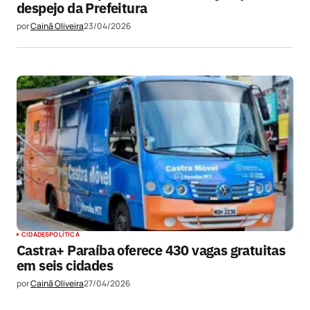
despejo da Prefeitura
por
Cainã Oliveira
23/04/2026
CIDADES
POLÍTICA
Castra+ Paraíba oferece 430 vagas gratuitas
em seis cidades
por
Cainã Oliveira
27/04/2026