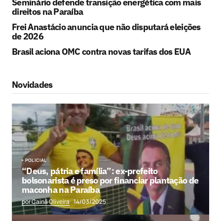
Seminário defende transição energética com mais
direitos na Paraíba
Frei Anastácio anuncia que não disputará eleições
de 2026
Brasil aciona OMC contra novas tarifas dos EUA
Novidades
POLICIAL
“Deus, pátria e família”: ex-prefeito
bolsonarista é preso por financiar plantação de
maconha na Paraíba
por Cainã Oliveira
14/03/2025